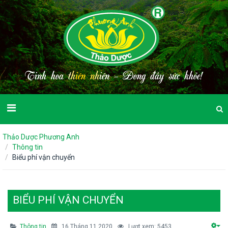
T
i
n
h
h
o
a
t
h
i
ê
n
n
h
i
ê
n
-
Đ
o
n
g
đ
ầ
y
s
ứ
c
k
h
ỏ
e
!
Thảo Dược Phương Anh
Thông tin
Biểu phí vận chuyển
BIỂU PHÍ VẬN CHUYỂN
Thông tin
16 Tháng 11 2020
Lượt xem: 5453