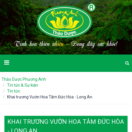
T
i
n
h
h
o
a
t
h
i
ê
n
n
h
i
ê
n
-
Đ
o
n
g
đ
ầ
y
s
ứ
c
k
h
ỏ
e
!
Thảo Dược Phương Anh
Tin tức & Sự kiện
Tin tức
Khai trương Vườn Hoa Tâm Đức Hòa - Long An
KHAI TRƯƠNG VƯỜN HOA TÂM ĐỨC HÒA
- LONG AN