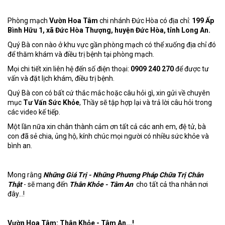
Phòng mạch
Vườn Hoa Tâm
chi nhánh Đức Hòa có địa chỉ:
199 Ấp
Bình Hữu 1, xã Đức Hòa Thượng, huyện Đức Hòa, tỉnh Long An.
Quý Bà con nào ở khu vực gần phòng mạch có thể xuống địa chỉ đó
để thăm khám và điều trị bệnh tại phòng mạch.
Mọi chi tiết xin liên hệ đến số điện thoại:
0909 240 270
để được tư
vấn và đặt lịch khám, điều trị bệnh.
Quý Bà con có bất cứ thắc mắc hoặc câu hỏi gì, xin gửi về chuyên
mục
Tư Vấn Sức Khỏe
, Thầy sẽ tập hợp lại và trả lời câu hỏi trong
các video kế tiếp.
Một lần nữa xin chân thành cảm ơn tất cả các anh em, đệ tử, bà
con đã sẻ chia, ủng hộ, kính chúc mọi người có nhiều sức khỏe và
bình an.
Mong rằng
Những Giá Trị - Những Phương Pháp Chữa Trị Chân
Thật
- sẽ mang đến
Thân Khỏe - Tâm An
cho tất cả tha nhân nơi
đây...!
Vườn Hoa Tâm: Thân Khỏe - Tâm An...!