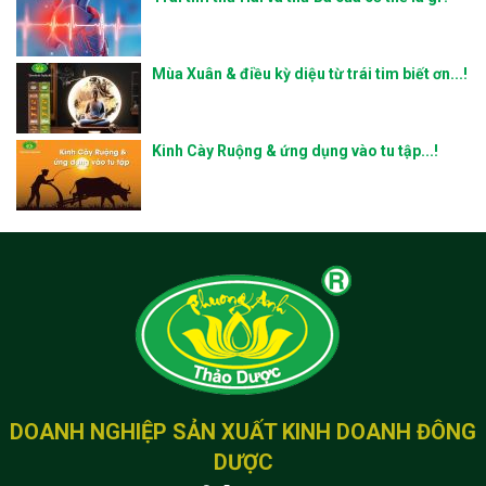
át
Mùa Xuân & điều kỳ diệu từ trái tim biết ơn...!
Kinh Cày Ruộng & ứng dụng vào tu tập...!
DOANH NGHIỆP SẢN XUẤT KINH DOANH ĐÔNG
DƯỢC