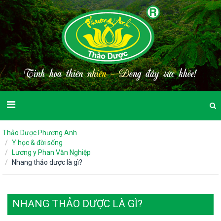
T
i
n
h
h
o
a
t
h
i
ê
n
n
h
i
ê
n
-
Đ
o
n
g
đ
ầ
y
s
ứ
c
k
h
ỏ
e
!
Thảo Dược Phương Anh
Y học & đời sống
Lương y Phan Văn Nghiệp
Nhang thảo dược là gì?
NHANG THẢO DƯỢC LÀ GÌ?