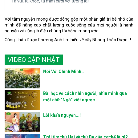
Ta vui, ta khỏe, ta mỉm cười với tương lai!
Với tâm nguyện mong được đóng góp một phần giá trị bé nhỏ của
mình để nâng cao chất lượng cuộc sống của mọi người là hạnh
nguyện và cũng là điều chúng tôi hằng mong ước...
Cùng Thảo Dược Phương Anh tìm hiểu về cây Nhang Thảo Dược...!
VIDEO CẬP NHẬT
Nói Với Chính Mình…!
Bài học về cách nhìn người, nhìn mình qua
một chữ “Ngã” viết ngược
Lời khấn nguyện...!
Trái tim thứ Hai và thứ Ba của cơ thể là gì?